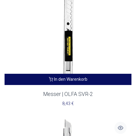
In den Warenkorb
Messer | OLFA SVR-2
8,43
€