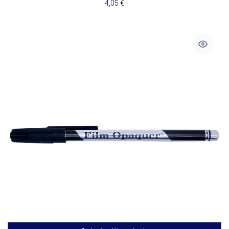
4,05
€