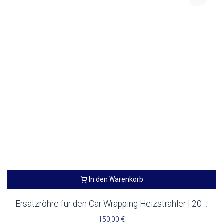
In den Warenkorb
4 UNITS LEFT
Ersatzröhre für den Car Wrapping Heizstrahler | 2000 Watt
150,00
€