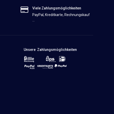
Viele Zahlungsmöglichkeiten
PayPal, Kreditkarte, Rechnungskauf
...
Unsere Zahlungsmöglichkeiten