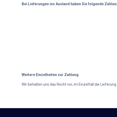
Bei Lieferungen ins Ausland haben Sie folgende Zahlu
Weitere Einzelheiten zur Zahlung
Wir behalten uns das Recht vor, im Einzelfall die Liefer