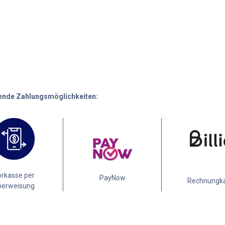
Autofolien
Architekturfolien
Werbetechnik
gende Zahlungsmöglichkeiten:
rkasse per
PayNow
Rechnungk
berweisung