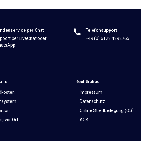
ndenservice per Chat
Telefonsupport
pport per LiveChat oder
+49 (0) 6128 4892765
atsApp
ionen
Rechtliches
dkosten
Impressum
nsystem
Datenschutz
ation
Online Streitbeilegung (OS)
g vor Ort
AGB