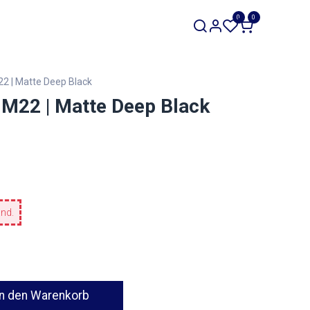
SALE
0
0
Werkzeuge
Restposten
2 | Matte Deep Black
M22 | Matte Deep Black
and.
n den Warenkorb