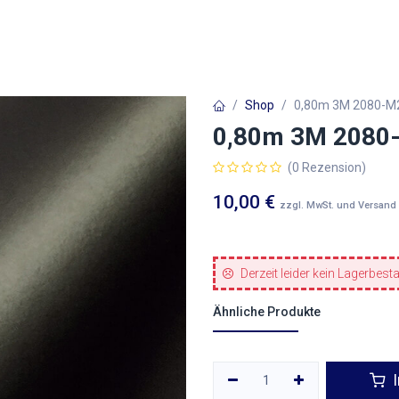
Autofolien
Architekturfolien
Werbetechnik
Shop
0,80m 3M 2080-M2
0,80m 3M 2080-
(0 Rezension)
10,00
€
zzgl. MwSt. und Versand
Derzeit leider kein Lagerbest
Ähnliche Produkte
I