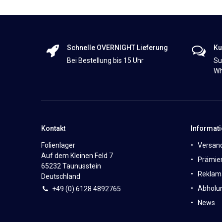
Schnelle OVERNIGHT Lieferung
Ku
Bei Bestellung bis 15 Uhr
Su
Wh
Kontakt
Informat
Folienlager
Versan
Auf dem Kleinen Feld 7
Prämie
65232 Taunusstein
Reklam
Deutschland
Abholun
+49 (0)
6
128 4892765
News