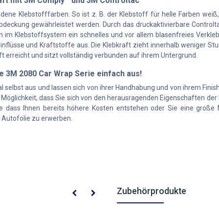
raft mit 3M Comply™ und 3M Controltac™
ne Klebstofffarben. So ist z. B. der Klebstoff für helle Farben weiß,
deckung gewährleistet werden. Durch das druckaktivierbare Controlta
 im Klebstoffsystem ein schnelles und vor allem blasenfreies Verkle
einflüsse und Kraftstoffe aus. Die Klebkraft zieht innerhalb weniger
aft erreicht und sitzt vollständig verbunden auf ihrem Untergrund.
ie 3M 2080 Car Wrap Serie einfach aus!
l selbst aus und lassen sich von ihrer Handhabung und von ihrem Finish
 Möglichkeit, dass Sie sich von den herausragenden Eigenschaften der
e dass Ihnen bereits höhere Kosten entstehen oder Sie eine große M
p Autofolie zu erwerben.
Zubehörprodukte