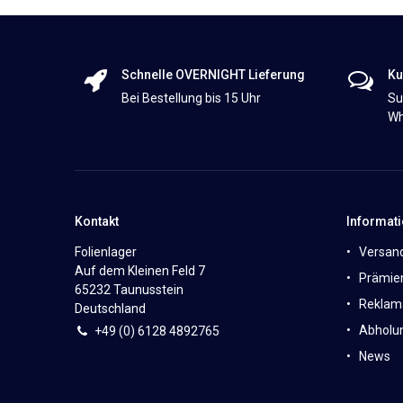
Schnelle OVERNIGHT Lieferung
Ku
Bei Bestellung bis 15 Uhr
Su
Wh
Kontakt
Informat
Folienlager
Versan
Auf dem Kleinen Feld 7
Prämie
65232 Taunusstein
Reklam
Deutschland
Abholun
+49 (0)
6
128 4892765
News