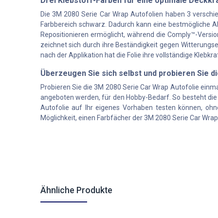
Drei Klebstoff-Farben für eine optimale Deckk
Die 3M 2080 Serie Car Wrap Autofolien haben 3 verschiede
Farbbereich schwarz. Dadurch kann eine bestmögliche Ab
Repositionieren ermöglicht, während die Comply™-Version
zeichnet sich durch ihre Beständigkeit gegen Witterungs
nach der Applikation hat die Folie ihre vollständige Klebkr
Überzeugen Sie sich selbst und probieren Sie d
Probieren Sie die 3M 2080 Serie Car Wrap Autofolie einma
angeboten werden, für den Hobby-Bedarf. So besteht die
Autofolie auf Ihr eigenes Vorhaben testen können, ohn
Möglichkeit, einen Farbfächer der 3M 2080 Serie Car Wra
Ähnliche Produkte