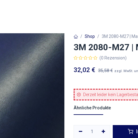
Autofolien
Architekturfolien
Werbetechnik
Shop
3M 2080-M27 | Mat
3M 2080-M27 | M
(0 Rezension)
32,02
€
35,58
€
zzgl. MwSt. u
Derzeit leider kein Lagerbest
Ähnliche Produkte
I