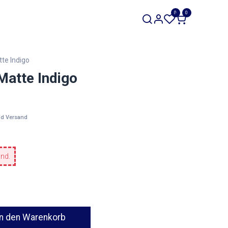
SALE
0
0
Werkzeuge
Restposten
te Indigo
atte Indigo
nd Versand
and.
n den Warenkorb