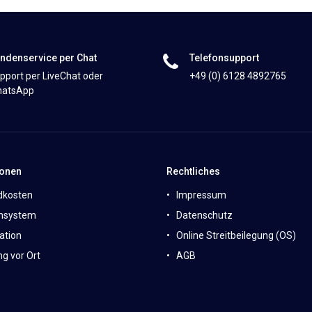
ndenservice per Chat
Telefonsupport
pport per LiveChat oder
+49 (0) 6128 4892765
atsApp
ionen
Rechtliches
dkosten
Impressum
nsystem
Datenschutz
ation
Online Streitbeilegung (OS)
g vor Ort
AGB