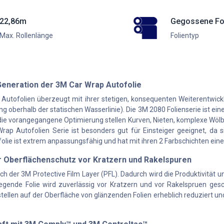
22,86m
Gegossene Fo
Max. Rollenlänge
Folientyp
Generation der 3M Car Wrap Autofolie
 Autofolien überzeugt mit ihrer stetigen, konsequenten Weiterentwic
g oberhalb der statischen Wasserlinie). Die 3M 2080 Folienserie ist eine
die vorangegangene Optimierung stellen Kurven, Nieten, komplexe Wölb
p Autofolien Serie ist besonders gut für Einsteiger geeignet, da si
folie ist extrem anpassungsfähig und hat mit ihren 2 Farbschichten ein
r Oberflächenschutz vor Kratzern und Rakelspuren
ich der 3M Protective Film Layer (PFL). Dadurch wird die Produktivitä
egende Folie wird zuverlässig vor Kratzern und vor Rakelspruen ges
llen auf der Oberfläche von glänzenden Folien erheblich reduziert und g