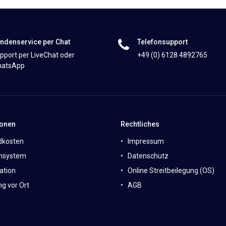
ndenservice per Chat
Telefonsupport
pport per LiveChat oder
+49 (0) 6128 4892765
atsApp
ionen
Rechtliches
dkosten
Impressum
nsystem
Datenschutz
ation
Online Streitbeilegung (OS)
g vor Ort
AGB