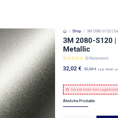
Autofolien
Architekturfolien
Werbetechnik
Shop
3M 2080-S120 | Sa
3M 2080-S120 | 
Metallic
(0 Rezension)
32,02
€
35,58
€
zzgl. MwSt. u
Derzeit leider kein Lagerbest
Ähnliche Produkte