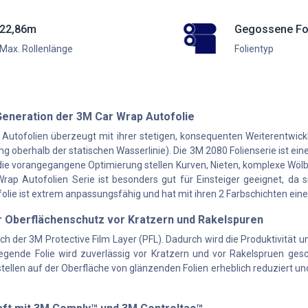
22,86m
Gegossene Fo
Max. Rollenlänge
Folientyp
Generation der 3M Car Wrap Autofolie
 Autofolien überzeugt mit ihrer stetigen, konsequenten Weiterentwic
g oberhalb der statischen Wasserlinie). Die 3M 2080 Folienserie ist eine
die vorangegangene Optimierung stellen Kurven, Nieten, komplexe Wölb
p Autofolien Serie ist besonders gut für Einsteiger geeignet, da si
folie ist extrem anpassungsfähig und hat mit ihren 2 Farbschichten ein
r Oberflächenschutz vor Kratzern und Rakelspuren
ich der 3M Protective Film Layer (PFL). Dadurch wird die Produktivitä
egende Folie wird zuverlässig vor Kratzern und vor Rakelspruen ges
llen auf der Oberfläche von glänzenden Folien erheblich reduziert und g