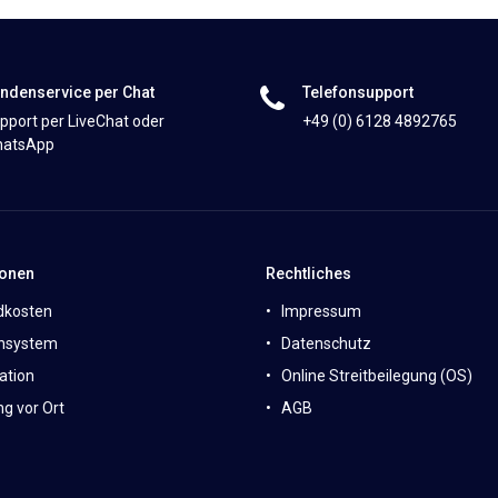
ndenservice per Chat
Telefonsupport
pport per LiveChat oder
+49 (0) 6128 4892765
atsApp
ionen
Rechtliches
dkosten
Impressum
nsystem
Datenschutz
ation
Online Streitbeilegung (OS)
g vor Ort
AGB