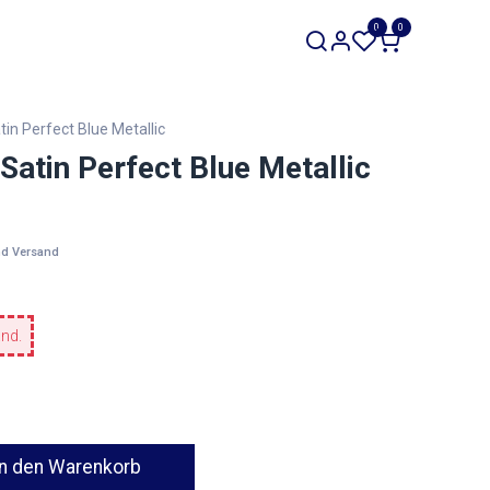
SALE
0
0
Werkzeuge
Restposten
in Perfect Blue Metallic
atin Perfect Blue Metallic
nd Versand
and.
n den Warenkorb