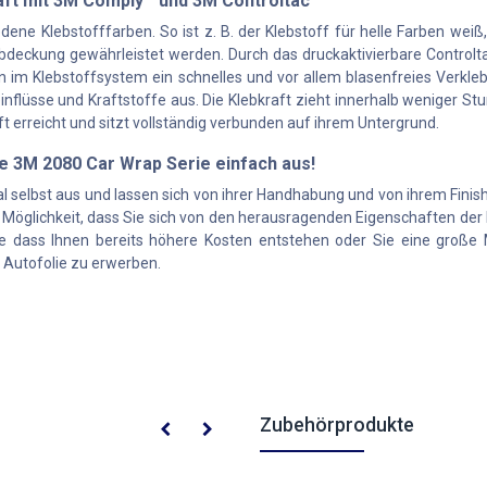
raft mit 3M Comply™ und 3M Controltac™
ne Klebstofffarben. So ist z. B. der Klebstoff für helle Farben weiß,
deckung gewährleistet werden. Durch das druckaktivierbare Controlta
 im Klebstoffsystem ein schnelles und vor allem blasenfreies Verkle
einflüsse und Kraftstoffe aus. Die Klebkraft zieht innerhalb weniger
aft erreicht und sitzt vollständig verbunden auf ihrem Untergrund.
ie 3M 2080 Car Wrap Serie einfach aus!
l selbst aus und lassen sich von ihrer Handhabung und von ihrem Finish
 Möglichkeit, dass Sie sich von den herausragenden Eigenschaften der
e dass Ihnen bereits höhere Kosten entstehen oder Sie eine große M
p Autofolie zu erwerben.
Zubehörprodukte