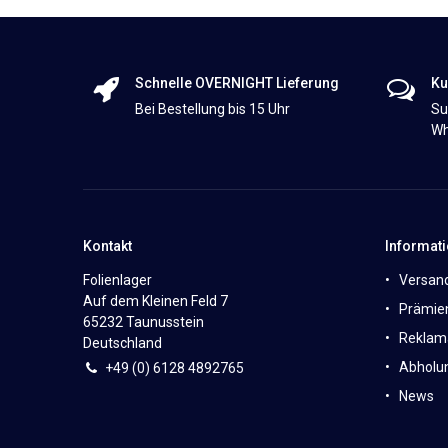
Schnelle OVERNIGHT Lieferung
Ku
Bei Bestellung bis 15 Uhr
Su
Wh
Kontakt
Informat
Folienlager
Versan
Auf dem Kleinen Feld 7
Prämie
65232 Taunusstein
Reklam
Deutschland
Abholun
+49 (0)
6
128 4892765
News