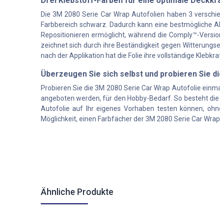
Drei Klebstoff-Farben für eine optimale Deckk
Die 3M 2080 Serie Car Wrap Autofolien haben 3 verschiede
Farbbereich schwarz. Dadurch kann eine bestmögliche Ab
Repositionieren ermöglicht, während die Comply™-Version
zeichnet sich durch ihre Beständigkeit gegen Witterungs
nach der Applikation hat die Folie ihre vollständige Klebkr
Überzeugen Sie sich selbst und probieren Sie d
Probieren Sie die 3M 2080 Serie Car Wrap Autofolie einma
angeboten werden, für den Hobby-Bedarf. So besteht die
Autofolie auf Ihr eigenes Vorhaben testen können, ohn
Möglichkeit, einen Farbfächer der 3M 2080 Serie Car Wra
Ähnliche Produkte