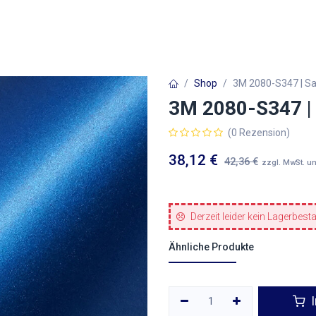
Autofolien
Architekturfolien
Werbetechnik
Shop
3M 2080-S347 | Sat
3M 2080-S347 | S
(0 Rezension)
38,12
€
42,36
€
zzgl. MwSt. u
Derzeit leider kein Lagerbest
Ähnliche Produkte
I