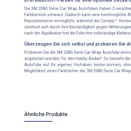
Drei Klebstoff-Farben für eine optimale Deckk
Die 3M 2080 Serie Car Wrap Autofolien haben 3 verschiede
Farbbereich schwarz. Dadurch kann eine bestmögliche Ab
Repositionieren ermöglicht, während die Comply™-Version
zeichnet sich durch ihre Beständigkeit gegen Witterungs
nach der Applikation hat die Folie ihre vollständige Klebkr
Überzeugen Sie sich selbst und probieren Sie d
Probieren Sie die 3M 2080 Serie Car Wrap Autofolie einma
angeboten werden, für den Hobby-Bedarf. So besteht die
Autofolie auf Ihr eigenes Vorhaben testen können, ohn
Möglichkeit, einen Farbfächer der 3M 2080 Serie Car Wra
Ähnliche Produkte