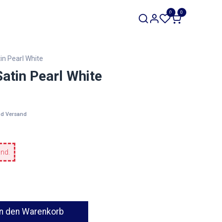
SALE
0
0
Werkzeuge
Restposten
n Pearl White
tin Pearl White
nd Versand
and.
n den Warenkorb