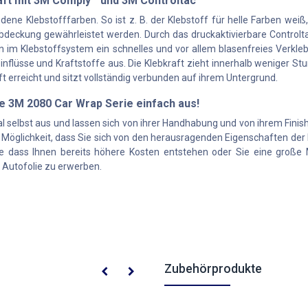
raft mit 3M Comply™ und 3M Controltac™
ne Klebstofffarben. So ist z. B. der Klebstoff für helle Farben weiß,
deckung gewährleistet werden. Durch das druckaktivierbare Controlta
 im Klebstoffsystem ein schnelles und vor allem blasenfreies Verkle
einflüsse und Kraftstoffe aus. Die Klebkraft zieht innerhalb weniger
aft erreicht und sitzt vollständig verbunden auf ihrem Untergrund.
ie 3M 2080 Car Wrap Serie einfach aus!
l selbst aus und lassen sich von ihrer Handhabung und von ihrem Finish
 Möglichkeit, dass Sie sich von den herausragenden Eigenschaften der
e dass Ihnen bereits höhere Kosten entstehen oder Sie eine große M
p Autofolie zu erwerben.
Zubehörprodukte