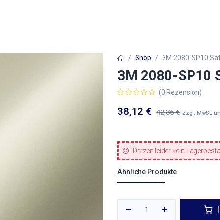
Autofolien
Architekturfolien
Werbetechnik
Shop
3M 2080-SP10 Sati
3M 2080-SP10 Sa
(0 Rezension)
38,12
€
42,36
€
zzgl. MwSt. u
Derzeit leider kein Lagerbest
Ähnliche Produkte
I