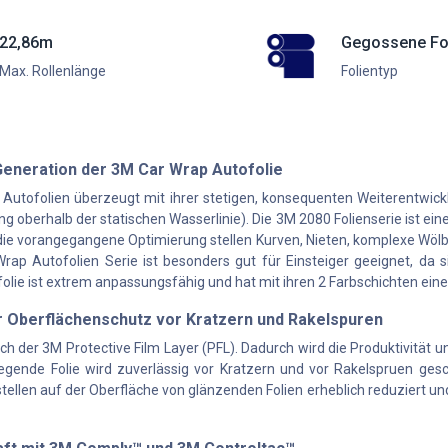
22,86m
Gegossene Fo
Max. Rollenlänge
Folientyp
Generation der 3M Car Wrap Autofolie
 Autofolien überzeugt mit ihrer stetigen, konsequenten Weiterentwic
g oberhalb der statischen Wasserlinie). Die 3M 2080 Folienserie ist eine
die vorangegangene Optimierung stellen Kurven, Nieten, komplexe Wölb
p Autofolien Serie ist besonders gut für Einsteiger geeignet, da si
folie ist extrem anpassungsfähig und hat mit ihren 2 Farbschichten ein
r Oberflächenschutz vor Kratzern und Rakelspuren
ich der 3M Protective Film Layer (PFL). Dadurch wird die Produktivitä
egende Folie wird zuverlässig vor Kratzern und vor Rakelspruen ges
llen auf der Oberfläche von glänzenden Folien erheblich reduziert und g