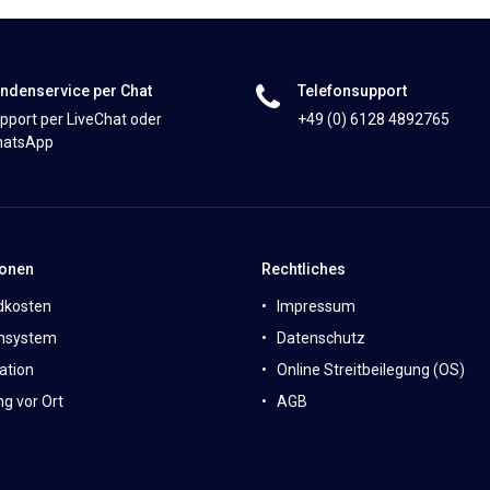
ndenservice per Chat
Telefonsupport
pport per LiveChat oder
+49 (0) 6128 4892765
atsApp
ionen
Rechtliches
dkosten
Impressum
nsystem
Datenschutz
ation
Online Streitbeilegung (OS)
g vor Ort
AGB