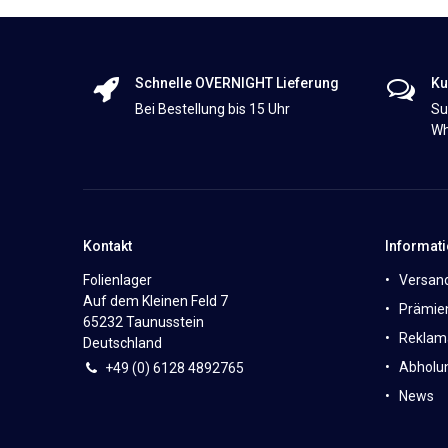
Schnelle OVERNIGHT Lieferung
Ku
Bei Bestellung bis 15 Uhr
Su
Wh
Kontakt
Informat
Folienlager
Versan
Auf dem Kleinen Feld 7
Prämie
65232 Taunusstein
Reklam
Deutschland
Abholun
+49 (0)
6
128 4892765
News