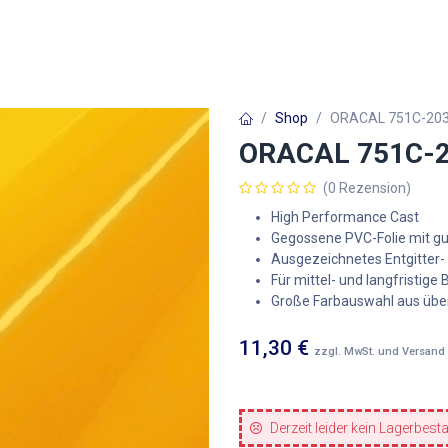
Autofolien
Architekturfolien
Werbetechnik
Shop
ORACAL 751C-203
ORACAL 751C-2
(0 Rezension)
High Performance Cast
Gegossene PVC-Folie mit g
Ausgezeichnetes Entgitter-
Für mittel- und langfristige
Große Farbauswahl aus übe
11,30
€
zzgl. MwSt. und Versand
Derzeit leider kein Lagerbest