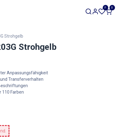
SALE
0
0
Werkzeuge
Restposten
G Strohgelb
03G Strohgelb
uter Anpassungsfähigkeit
 und Transferverhalten
 Beschriftungen
r 110 Farben
and.