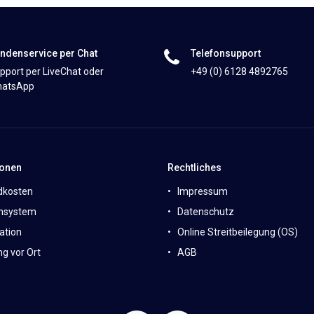
ndenservice per Chat
Telefonsupport
pport per LiveChat oder
+49 (0) 6128 4892765
atsApp
ionen
Rechtliches
dkosten
Impressum
nsystem
Datenschutz
ation
Online Streitbeilegung (OS)
g vor Ort
AGB