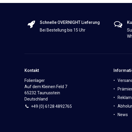
Schnelle OVERNIGHT Lieferung
Ku
Bei Bestellung bis 15 Uhr
Su
Wh
Kontakt
Informat
Folienlager
Versan
Auf dem Kleinen Feld 7
Prämie
65232 Taunusstein
Reklam
Deutschland
Abholun
+49 (0)
6
128 4892765
News