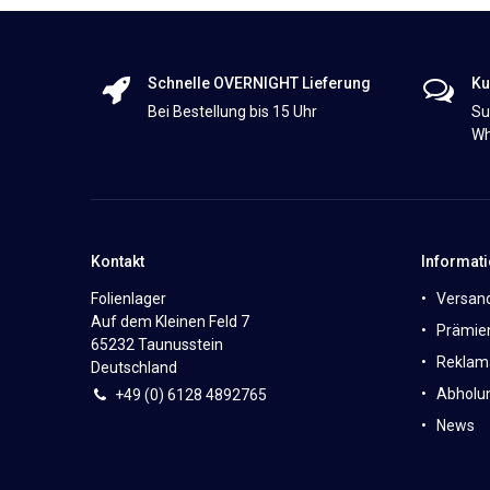
Schnelle OVERNIGHT Lieferung
Ku
Bei Bestellung bis 15 Uhr
Su
Wh
Kontakt
Informat
Folienlager
Versan
Auf dem Kleinen Feld 7
Prämie
65232 Taunusstein
Reklam
Deutschland
Abholun
+49 (0)
6
128 4892765
News