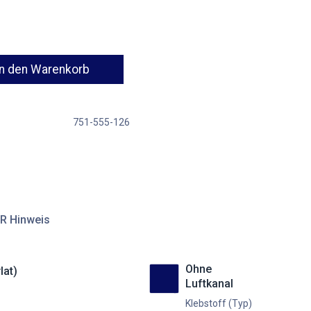
n den Warenkorb
751-555-126
R Hinweis
Ohne
lat)
Luftkanal
Klebstoff (Typ)