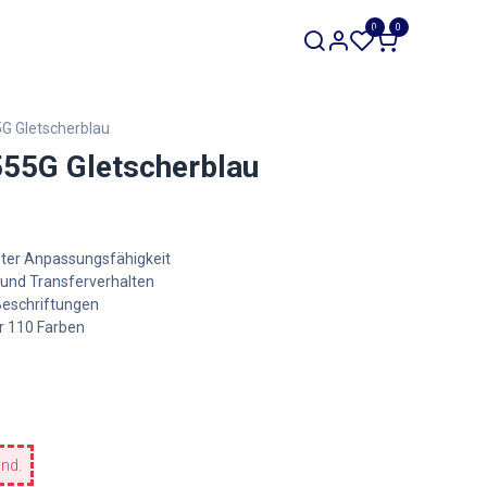
SALE
0
0
Werkzeuge
Restposten
 Gletscherblau
5G Gletscherblau
uter Anpassungsfähigkeit
 und Transferverhalten
 Beschriftungen
r 110 Farben
and.