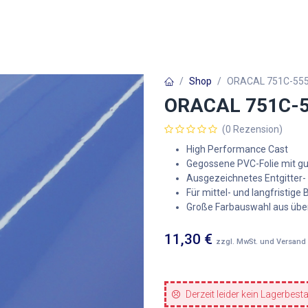
Autofolien
Architekturfolien
Werbetechnik
Shop
ORACAL 751C-555G
ORACAL 751C-55
(0 Rezension)
High Performance Cast
Gegossene PVC-Folie mit g
Ausgezeichnetes Entgitter-
Für mittel- und langfristige
Große Farbauswahl aus übe
11,30
€
zzgl. MwSt. und Versand
Derzeit leider kein Lagerbest