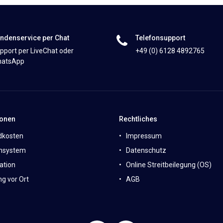
ndenservice per Chat
Telefonsupport
pport per LiveChat oder
+49 (0) 6128 4892765
atsApp
ionen
Rechtliches
dkosten
Impressum
nsystem
Datenschutz
ation
Online Streitbeilegung (OS)
g vor Ort
AGB