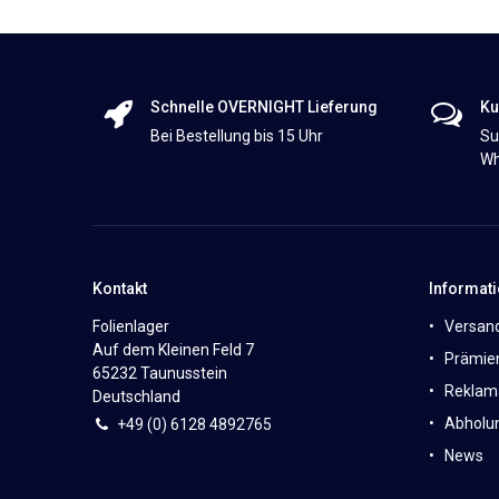
Schnelle OVERNIGHT Lieferung
Ku
Bei Bestellung bis 15 Uhr
Su
Wh
Kontakt
Informat
Folienlager
Versan
Auf dem Kleinen Feld 7
Prämie
65232 Taunusstein
Reklam
Deutschland
Abholun
+49 (0)
6
128 4892765
News