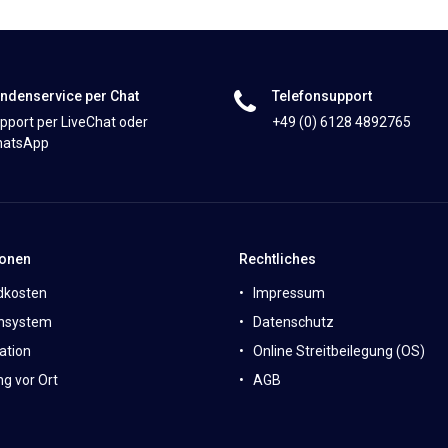
ndenservice per Chat
Telefonsupport
pport per LiveChat oder
+49 (0) 6128 4892765
atsApp
ionen
Rechtliches
dkosten
Impressum
nsystem
Datenschutz
ation
Online Streitbeilegung (OS)
g vor Ort
AGB