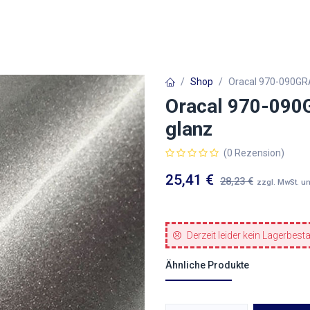
Autofolien
Architekturfolien
Werbetechnik
Shop
Oracal 970-090GRA 
Oracal 970-090G
glanz
(0 Rezension)
25,41
€
28,23
€
zzgl. MwSt. u
Derzeit leider kein Lagerbest
Ähnliche Produkte