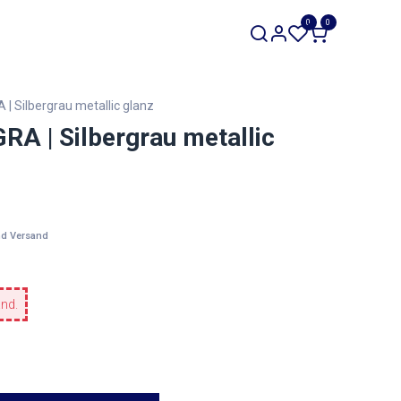
SALE
0
0
Werkzeuge
Restposten
| Silbergrau metallic glanz
RA | Silbergrau metallic
nd Versand
and.