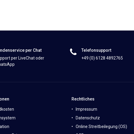
ndenservice per Chat
Telefonsupport
pport per LiveChat oder
+49 (0) 6128 4892765
atsApp
ionen
Rechtliches
dkosten
Impressum
nsystem
Datenschutz
ation
Online Streitbeilegung (OS)