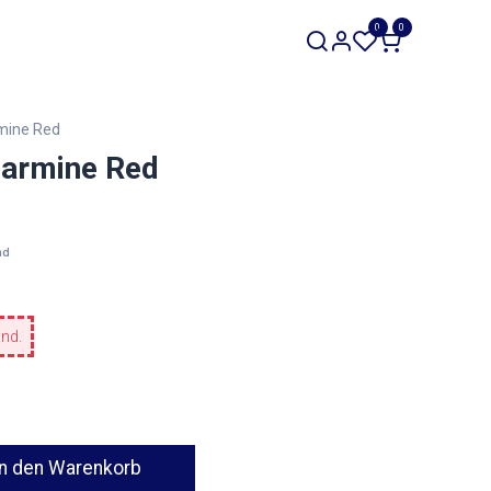
SALE
0
0
Werkzeuge
Restposten
mine Red
Carmine Red
nd
and.
n den Warenkorb