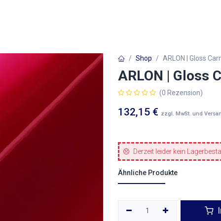
Autofolien
Architekturfolien
Werbetechnik
Shop
ARLON | Gloss Car
ARLON | Gloss 
(0 Rezension)
132,15
€
zzgl. MwSt. und Versa
Derzeit leider kein Lagerbest
Ähnliche Produkte
I