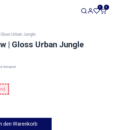
SALE
0
0
Werkzeuge
Restposten
| Gloss Urban Jungle
ow | Gloss Urban Jungle
nd Versand
and.
n den Warenkorb