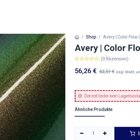
Autofolien
Architekturfolien
Werbetechnik
Shop
Avery | Color Flow 
Avery | Color Fl
(0 Rezension)
56,26
€
62,51
€
zzgl. MwSt. u
Derzeit leider kein Lagerbest
Ähnliche Produkte
I