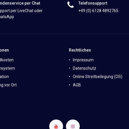
ndenservice per Chat
Telefonsupport
pport per LiveChat oder
+49 (0) 6128 4892765
atsApp
ionen
Rechtliches
dkosten
Impressum
nsystem
Datenschutz
ation
Online Streitbeilegung (OS)
g vor Ort
AGB