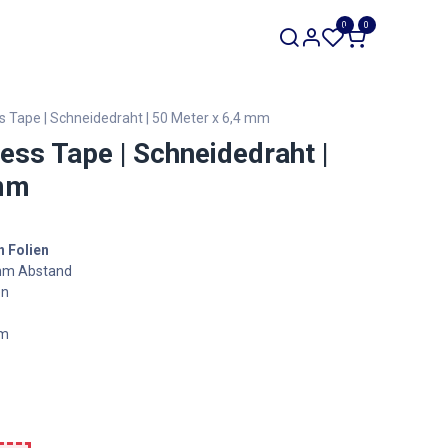
SALE
0
0
Werkzeuge
Restposten
ess Tape | Schneidedraht | 50 Meter x 6,4 mm
less Tape | Schneidedraht |
 mm
n Folien
3mm Abstand
en
mm