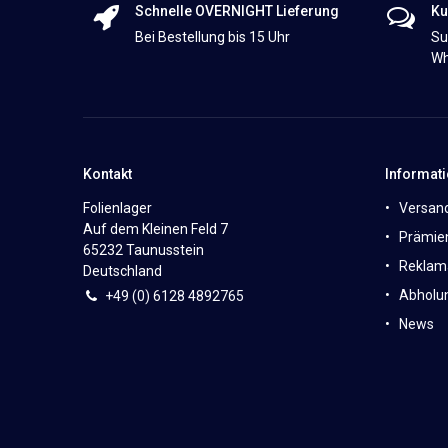
Schnelle OVERNIGHT Lieferung
Ku
Bei Bestellung bis 15 Uhr
Su
Wh
Kontakt
Informat
Folienlager
Versan
Auf dem Kleinen Feld 7
Prämie
65232 Taunusstein
Reklam
Deutschland
Abholun
+49 (0)
6
128 4892765
News