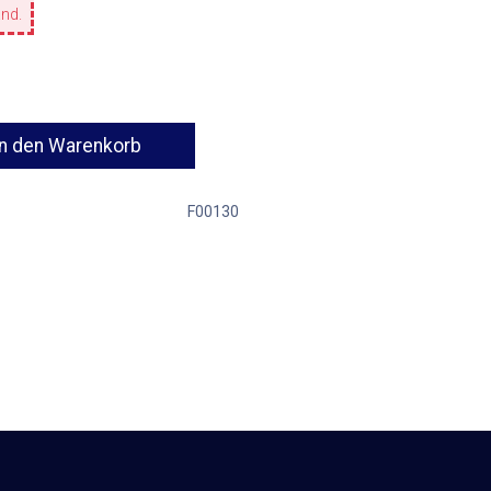
and.
n den Warenkorb
F00130