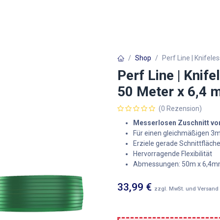
Autofolien
Architekturfolien
Werbetechnik
Shop
Perf Line | Knifel
Perf Line | Knife
50 Meter x 6,4
(0 Rezension)
Messerlosen Zuschnitt vo
Für einen gleichmäßigen 
Erziele gerade Schnittfläch
Hervorragende Flexibilität
Abmessungen: 50m x 6,4
33,99
€
zzgl. MwSt. und Versand