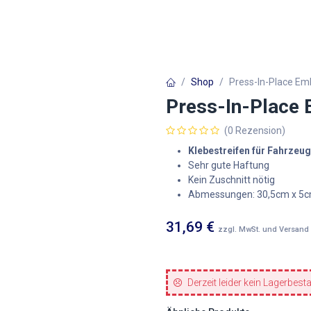
Autofolien
Architekturfolien
Werbetechnik
Shop
Press-In-Place E
Press-In-Place
(0 Rezension)
Klebestreifen für Fahrze
Sehr gute Haftung
Kein Zuschnitt nötig
Abmessungen:
30,5cm x 5
31,69
€
zzgl. MwSt. und Versand
Derzeit leider kein Lagerbest