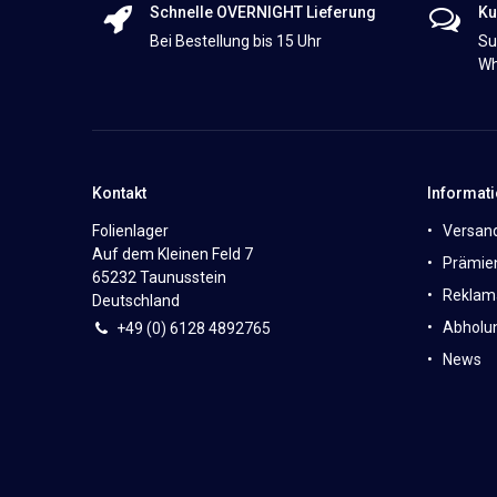
Schnelle OVERNIGHT Lieferung
Ku
Bei Bestellung bis 15 Uhr
Su
Wh
Kontakt
Informat
Folienlager
Versan
Auf dem Kleinen Feld 7
Prämie
65232 Taunusstein
Reklam
Deutschland
Abholun
+49 (0)
6
128 4892765
News