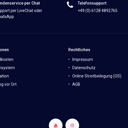
ndenservice per Chat
Telefonsupport
pport per LiveChat oder
+49 (0) 6128 4892765
atsApp
ionen
Rechtliches
dkosten
Impressum
nsystem
Datenschutz
ation
Online Streitbeilegung (OS)
g vor Ort
AGB