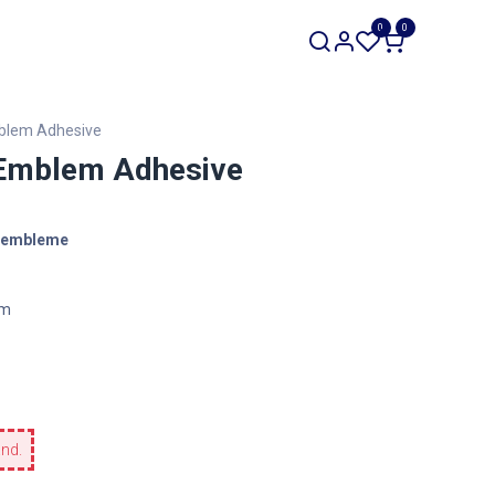
SALE
0
0
Werkzeuge
Restposten
mblem Adhesive
 Emblem Adhesive
ugembleme
cm
and.