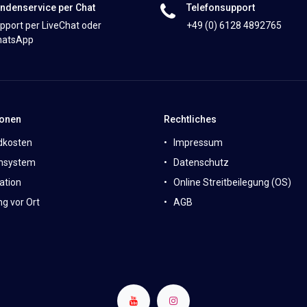
ndenservice per Chat
Telefonsupport
pport per LiveChat oder
+49 (0) 6128 4892765
atsApp
ionen
Rechtliches
dkosten
Impressum
nsystem
Datenschutz
ation
Online Streitbeilegung (OS)
g vor Ort
AGB