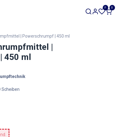
SALE
0
0
Werkzeuge
Restposten
rumpfmittel | Powerschrumpf | 450 ml
chrumpfmittel |
| 450 ml
rumpftechnik
0 Scheiben
and.