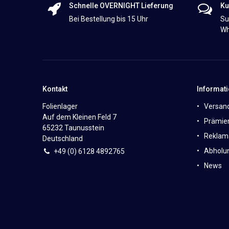
Schnelle OVERNIGHT Lieferung
Ku
Bei Bestellung bis 15 Uhr
Su
Wh
Kontakt
Informat
Folienlager
Versan
Auf dem Kleinen Feld 7
Prämie
65232 Taunusstein
Reklam
Deutschland
Abholun
+49 (0)
6
128 4892765
News