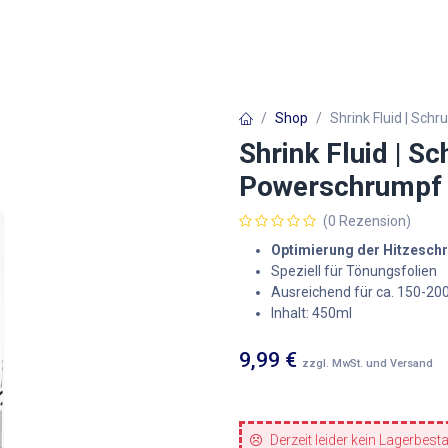
Autofolien
Architekturfolien
Werbetechnik
Shop
Shrink Fluid | Sch
Shrink Fluid | S
Powerschrumpf 
(0 Rezension)
Optimierung der Hitzesch
Speziell für Tönungsfolien
Ausreichend für ca. 150-20
Inhalt: 450ml
9,99
€
zzgl. MwSt. und Versand
Derzeit leider kein Lagerbest