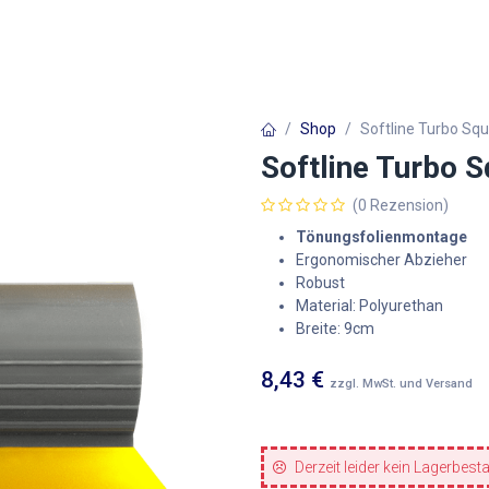
Autofolien
Architekturfolien
Werbetechnik
Shop
Softline Turbo S
Softline Turbo 
(0 Rezension)
Tönungsfolienmontage
Ergonomischer Abzieher
Robust
Material: Polyurethan
Breite: 9cm
8,43
€
zzgl. MwSt. und Versand
Derzeit leider kein Lagerbest