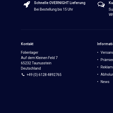
Schnelle OVERNIGHT Lieferung
Ku
Bei Bestellung bis 15 Uhr
Su
Wh
Kontakt
Informat
Folienlager
Versan
Auf dem Kleinen Feld 7
Prämie
65232 Taunusstein
Reklam
Deutschland
Abholun
+49 (0)
6
128 4892765
News