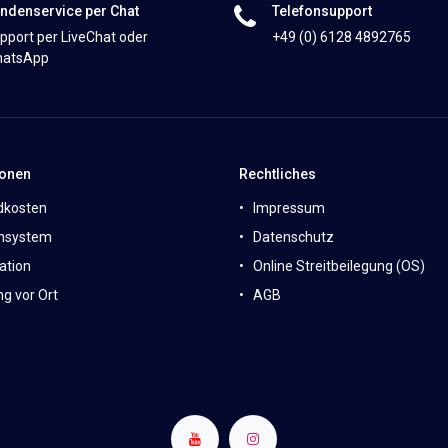
ndenservice per Chat
Telefonsupport
pport per LiveChat oder
+49 (0) 6128 4892765
atsApp
ionen
Rechtliches
dkosten
Impressum
nsystem
Datenschutz
ation
Online Streitbeilegung (OS)
g vor Ort
AGB