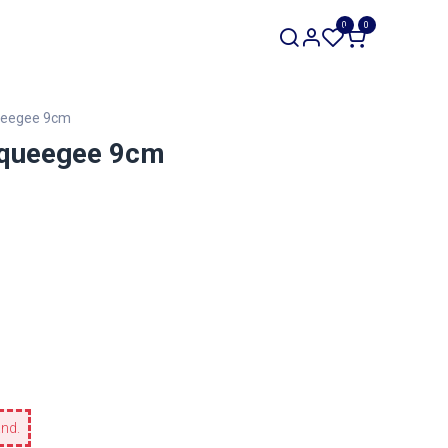
SALE
0
0
Werkzeuge
Restposten
queegee 9cm
Squeegee 9cm
and.