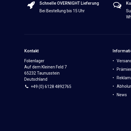
Schnelle OVERNIGHT Lieferung
Ku
Bei Bestellung bis 15 Uhr
Su
Wh
Kontakt
Informat
Folienlager
Versan
Auf dem Kleinen Feld 7
Prämie
65232 Taunusstein
Reklam
Deutschland
Abholun
+49 (0)
6
128 4892765
News