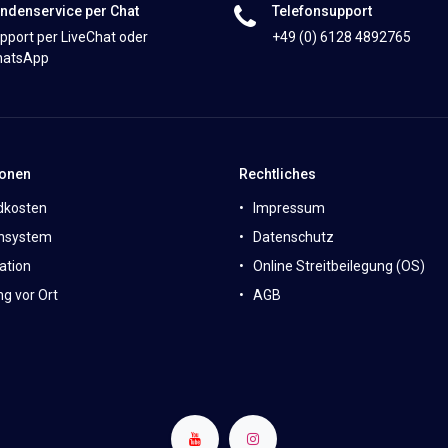
ndenservice per Chat
Telefonsupport
pport per LiveChat oder
+49 (0) 6128 4892765
atsApp
ionen
Rechtliches
dkosten
Impressum
nsystem
Datenschutz
ation
Online Streitbeilegung (OS)
g vor Ort
AGB