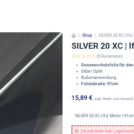
Autofolien
Architekturfolien
Werbetechnik
Shop
SILVER 20 XC | lfd.
SILVER 20 XC | l
(0 Rezension)
Sonnenschutzfolie für de
Silber Optik
Außenanwendung
Folienbreite: 91cm
15,89
€
zzgl. MwSt. und Versand
SILVER 20 XC | lfd. Meter | 91cm
Derzeit leider kein Lagerbest