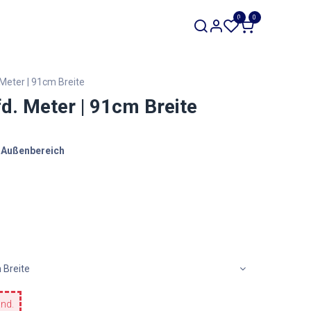
SALE
0
0
Werkzeuge
Restposten
 Meter | 91cm Breite
fd. Meter | 91cm Breite
n Außenbereich
 Breite
and.