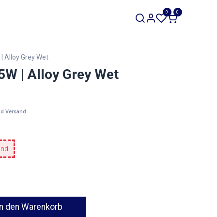
SALE
0
0
Werkzeuge
Restposten
| Alloy Grey Wet
W | Alloy Grey Wet
nd Versand
and.
n den Warenkorb