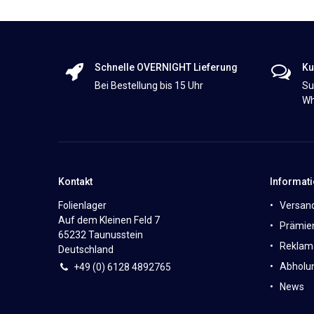
Schnelle OVERNIGHT Lieferung
Ku
Bei Bestellung bis 15 Uhr
Su
Wh
Kontakt
Informat
Folienlager
Versan
Auf dem Kleinen Feld 7
Prämie
65232 Taunusstein
Reklam
Deutschland
Abholun
+49 (0)
6
128 4892765
News