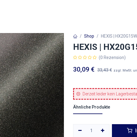
Autofolien
Architekturfolien
Werbetechnik
Shop
HEXIS | HX20G15W 
HEXIS | HX20G15
(0 Rezension)
30,09
€
33,43
€
zzgl. MwSt. u
Derzeit leider kein Lagerbest
Ähnliche Produkte
I