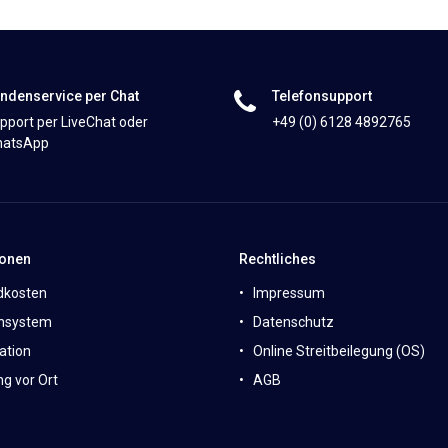
ndenservice per Chat
Telefonsupport
pport per LiveChat oder
+49 (0) 6128 4892765
atsApp
ionen
Rechtliches
dkosten
Impressum
nsystem
Datenschutz
ation
Online Streitbeilegung (OS)
g vor Ort
AGB