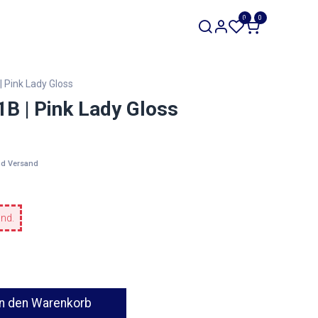
SALE
0
0
Werkzeuge
Restposten
 Pink Lady Gloss
B | Pink Lady Gloss
nd Versand
and.
n den Warenkorb