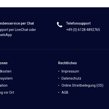
ndenservice per Chat
Telefonsupport
pport per LiveChat oder
+49 (0) 6128 4892765
atsApp
ionen
Rechtliches
dkosten
Impressum
nsystem
Datenschutz
ation
Online Streitbeilegung (OS)
g vor Ort
AGB