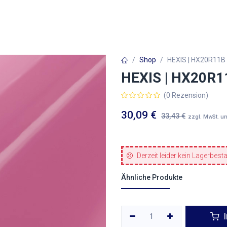
Autofolien
Architekturfolien
Werbetechnik
Shop
HEXIS | HX20R11B |
HEXIS | HX20R11
(0 Rezension)
30,09
€
33,43
€
zzgl. MwSt. u
Derzeit leider kein Lagerbest
Ähnliche Produkte
I