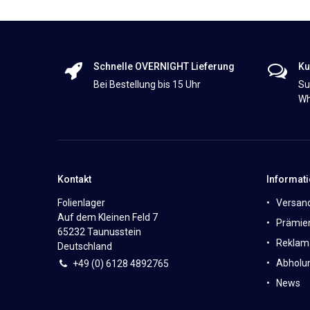
Schnelle OVERNIGHT Lieferung
Ku
Bei Bestellung bis 15 Uhr
Su
Wh
Kontakt
Informat
Folienlager
Versan
Auf dem Kleinen Feld 7
Prämie
65232 Taunusstein
Reklam
Deutschland
Abholun
+49 (0)
6
128 4892765
News