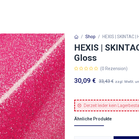
Autofolien
Architekturfolien
Werbetechnik
Shop
HEXIS | SKINTAC | 
HEXIS | SKINTAC
Gloss
(0 Rezension)
30,09
€
33,43
€
zzgl. MwSt. u
Derzeit leider kein Lagerbest
Ähnliche Produkte