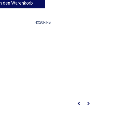
n den Warenkorb
HX20RINB