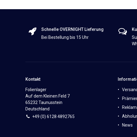
Schnelle OVERNIGHT Lieferung
Ku
Bei Bestellung bis 15 Uhr
Su
Wh
Kontakt
Informat
Folienlager
Versan
Auf dem Kleinen Feld 7
Prämie
65232 Taunusstein
Reklam
Deutschland
Abholun
+49 (0)
6
128 4892765
News