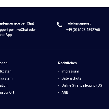
ndenservice per Chat
Telefonsupport
pport per LiveChat oder
+49 (0) 6128 4892765
atsApp
ionen
Rechtliches
dkosten
Impressum
nsystem
Datenschutz
ation
Online Streitbeilegung (OS)
g vor Ort
AGB