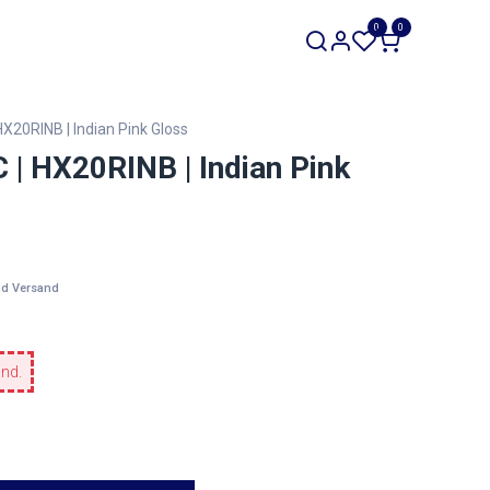
SALE
0
0
Werkzeuge
Restposten
HX20RINB | Indian Pink Gloss
 | HX20RINB | Indian Pink
nd Versand
and.