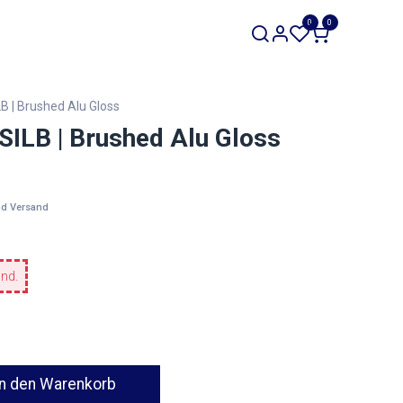
SALE
0
0
Werkzeuge
Restposten
B | Brushed Alu Gloss
ILB | Brushed Alu Gloss
nd Versand
and.
n den Warenkorb