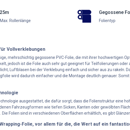
25m
Gegossene Fo
Max. Rollenlänge
Folientyp
für Vollverklebungen
sige, mehrschichtig gegossene PVC-Folie, die mit ihrer hochwertigen Op
kelt, jedoch ist die Folie auch sehr gut geeignet für Teilfolierungen od
glicht, Luftblasen bei der Verklebung einfach und sicher aus zu rakeln.
gfolie wird dadurch einfacher und die Montage deutlich genauer. Somi
hnologie
chnologie ausgestattet, die dafür sorgt, dass die Folienstruktur eine 
iedenen Fahrzeugformen wie tiefen Sicken, Kanten oder gewölbten Fläc
. Die Folien sind in verschiedenen Oberflächen erhältlich, es gibt Glän
rapping-Folie, vor allem für die, die Wert auf ein fantasti