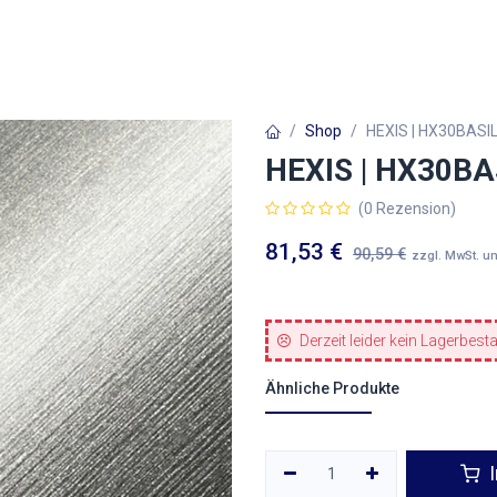
Autofolien
Architekturfolien
Werbetechnik
Shop
HEXIS | HX30BASIL
HEXIS | HX30BAS
(0 Rezension)
81,53
€
90,59
€
zzgl. MwSt. u
Derzeit leider kein Lagerbest
Ähnliche Produkte
I