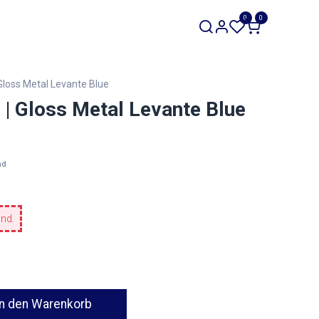
SALE
0
0
Werkzeuge
Restposten
Gloss Metal Levante Blue
 | Gloss Metal Levante Blue
nd
and.
n den Warenkorb