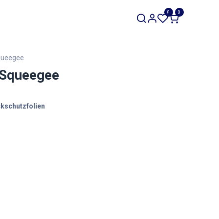
SALE
0
0
Werkzeuge
Restposten
queegee
 Squeegee
ackschutzfolien