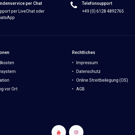
ndenservice per Chat
Telefonsupport
pport per LiveChat oder
+49 (0) 6128 4892765
atsApp
ionen
Rechtliches
dkosten
Impressum
nsystem
Datenschutz
ation
Online Streitbeilegung (OS)
g vor Ort
AGB