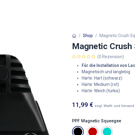
Autofolien
Architekturfolien
Werbetechnik
Shop
Magnetic Crush S
Magnetic Crush
(0 Rezension)
Für die Installation von L
Magnetisch und langlebig
Härte: Hart (schwarz)
Härte: Medium (rot)
Härte: Weich (türkis)
11,99
€
zzgl. MwSt. und Versand
PPF Magnetic Squeegee