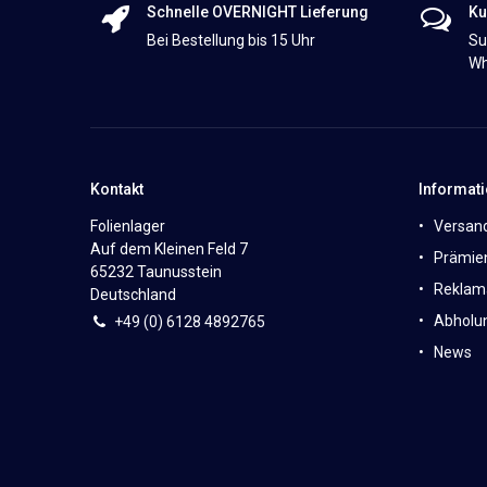
Schnelle OVERNIGHT Lieferung
Ku
Bei Bestellung bis 15 Uhr
Su
Wh
Kontakt
Informat
Folienlager
Versan
Auf dem Kleinen Feld 7
Prämie
65232 Taunusstein
Reklam
Deutschland
Abholun
+49 (0)
6
128 4892765
News