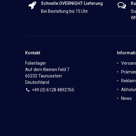
Schnelle OVERNIGHT Lieferung
Ku
Bei Bestellung bis 15 Uhr
Su
Wh
Kontakt
Informat
Folienlager
Versan
Auf dem Kleinen Feld 7
Prämie
65232 Taunusstein
Reklam
Deutschland
Abholun
+49 (0)
6
128 4892765
News