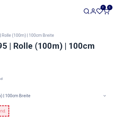
SALE
0
0
Werkzeuge
Restposten
Rolle (100m) | 100cm Breite
 | Rolle (100m) | 100cm
nd
) | 100cm Breite
and.