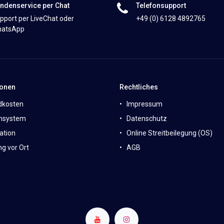
ndenservice per Chat
Telefonsupport
pport per LiveChat oder
+49 (0) 6128 4892765
atsApp
ionen
Rechtliches
dkosten
Impressum
nsystem
Datenschutz
ation
Online Streitbeilegung (OS)
g vor Ort
AGB