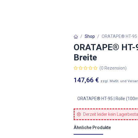
Autofolien
Architekturfolien
Werbetechnik
Shop
ORATAPE® HT-95 | 
ORATAPE® HT-95
Breite
(0 Rezension)
147,66
€
zzgl. MwSt. und Versa
ORATAPE® HT-95 | Rolle (100m
Derzeit leider kein Lagerbest
Ähnliche Produkte