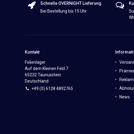
Schnelle OVERNIGHT Lieferung
Ku
Bei Bestellung bis 15 Uhr
Su
Wh
Kontakt
Informat
Folienlager
Versan
Auf dem Kleinen Feld 7
Prämie
65232 Taunusstein
Reklam
Deutschland
Abholun
+49 (0)
6
128 4892765
News