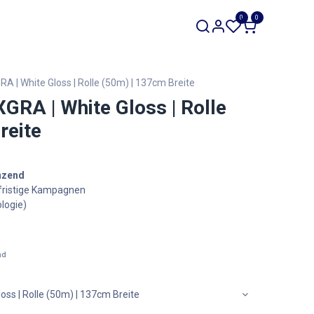
SALE
0
0
Werkzeuge
Restposten
| White Gloss | Rolle (50m) | 137cm Breite
RA | White Gloss | Rolle
reite
änzend
elfristige Kampagnen
logie)
nd
s | Rolle (50m) | 137cm Breite