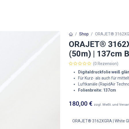
Autofolien
Architekturfolien
Werbetechnik
Shop
ORAJET® 3162XGRA 
ORAJET® 3162XG
(50m) | 137cm B
(0 Rezension)
Digitaldruckfolie weiß gl
Für Kurz- als auch für mitt
Luftkanäle (RapidAir Techno
Folienbreite: 137cm
180,00
€
zzgl. MwSt. und Versa
ORAJET® 3162XGRA | White Glos