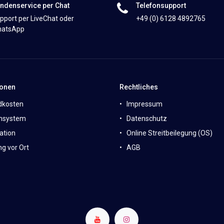
ndenservice per Chat
Telefonsupport
pport per LiveChat oder
+49 (0) 6128 4892765
atsApp
ionen
Rechtliches
dkosten
Impressum
nsystem
Datenschutz
ation
Online Streitbeilegung (OS)
g vor Ort
AGB