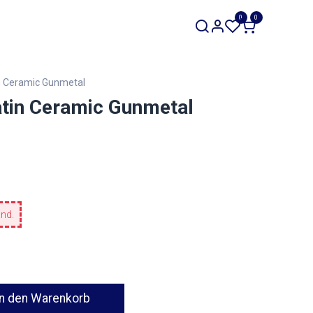
SALE
0
0
Werkzeuge
Restposten
in Ceramic Gunmetal
Satin Ceramic Gunmetal
and.
n den Warenkorb