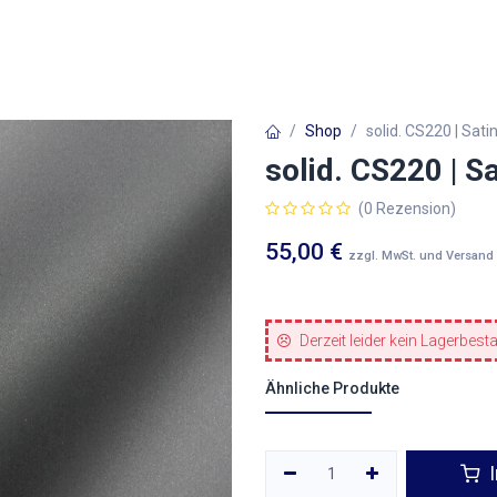
Autofolien
Architekturfolien
Werbetechnik
Shop
solid. CS220 | Sat
solid. CS220 | 
(0 Rezension)
55,00
€
zzgl. MwSt. und Versand
Derzeit leider kein Lagerbest
Ähnliche Produkte
I