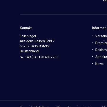
Wh
Kontakt
Informat
Folienlager
Versan
Auf dem Kleinen Feld 7
Prämie
65232 Taunusstein
Reklam
Deutschland
Abholun
+49 (0)
6
128 4892765
News