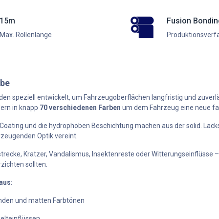
15m
Fusion Bondi
Max. Rollenlänge
Produktionsverf
rbe
en speziell entwickelt, um Fahrzeugoberflächen langfristig und zuverlä
dern in knapp
70 verschiedenen Farben
um dem Fahrzeug eine neue farb
-Coating und die hydrophoben Beschichtung machen aus der solid. Lacks
zeugenden Optik vereint.
recke, Kratzer, Vandalismus, Insektenreste oder Witterungseinflüsse – 
rzichten sollten.
aus:
nden und matten Farbtönen
elteinflüssen