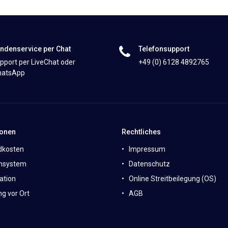
ndenservice per Chat
Telefonsupport
pport per LiveChat oder
+49 (0) 6128 4892765
atsApp
ionen
Rechtliches
dkosten
Impressum
nsystem
Datenschutz
ation
Online Streitbeilegung (OS)
g vor Ort
AGB