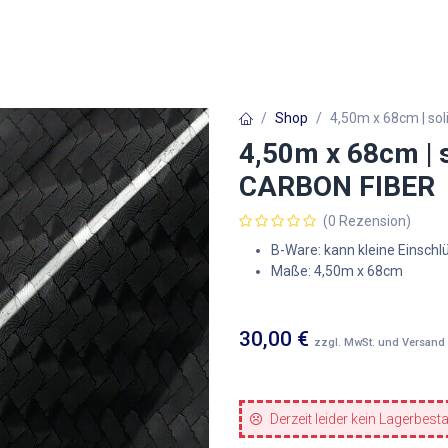
Autofolien
Architekturfolien
Werbetechnik
Shop
4,50m x 68cm | so
4,50m x 68cm | 
CARBON FIBER
(0 Rezension)
B-Ware: kann kleine Einschl
Maße: 4,50m x 68cm
30,00
€
zzgl. MwSt. und Versand
Derzeit leider kein Lagerbest