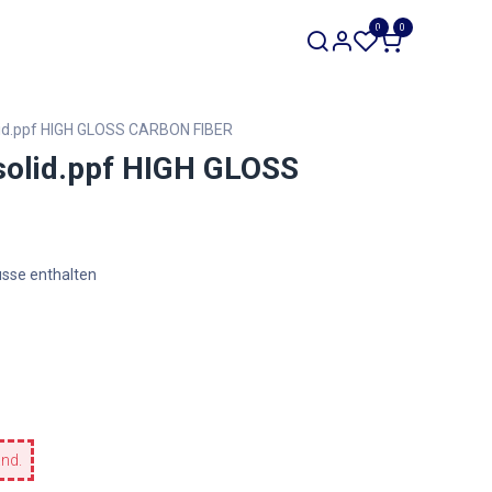
SALE
0
0
Werkzeuge
Restposten
lid.ppf HIGH GLOSS CARBON FIBER
solid.ppf HIGH GLOSS
üsse enthalten
and.