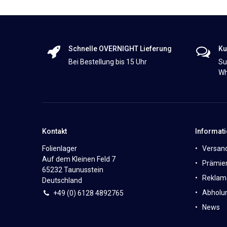
Schnelle OVERNIGHT Lieferung
Ku
Bei Bestellung bis 15 Uhr
Su
Wh
Kontakt
Informat
Folienlager
Versan
Auf dem Kleinen Feld 7
Prämie
65232 Taunusstein
Reklam
Deutschland
Abholun
+49 (0)
6
128 4892765
News