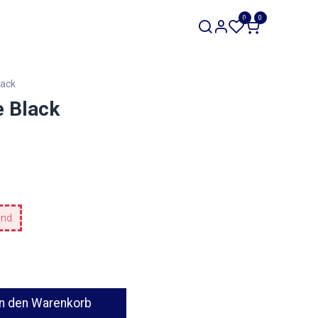
SALE
0
0
Werkzeuge
Restposten
lack
e Black
and.
n den Warenkorb