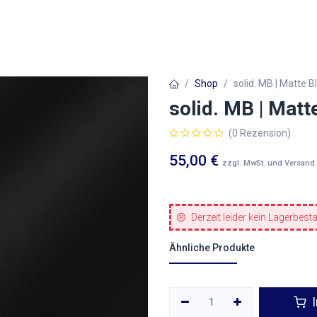
Autofolien
Architekturfolien
Werbetechnik
Shop
solid. MB | Matte B
solid. MB | Matt
(0 Rezension)
55,00
€
zzgl. MwSt. und Versand
Derzeit leider kein Lagerbest
Ähnliche Produkte
I