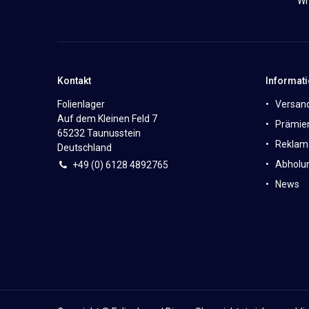
Wh
Kontakt
Informat
Folienlager
Versan
Auf dem Kleinen Feld 7
Prämie
65232 Taunusstein
Reklam
Deutschland
Abholun
+49 (0)
6
128 4892765
News