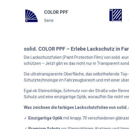
COLOR PPF
Serie
solid. COLOR PPF – Erlebe Lackschutz in Fa
Die Lackschutzfolien (Paint Protection Film) von solid.
wurd
schützen – Jetzt gibt es das nicht nur in Transparent son
Die ultratransparente Oberfläche, das selbstheilende Top
Schutztechnologie im Fahrzeugbereich und mit einer über
Egal ob Steinschläge, Schmutz von der Straße oder Rennst
Schutz und eine einzigartige Optik, woraufhin Sie nicht ve
Was zeichnen die farbigen Lackschutzfolien von solid. 
✓
Einzigartige Optik​
mit knapp 70 verschiedenen glänze
✓
Premium Schutz
vor Steinschlägen, Kratzern und Umw