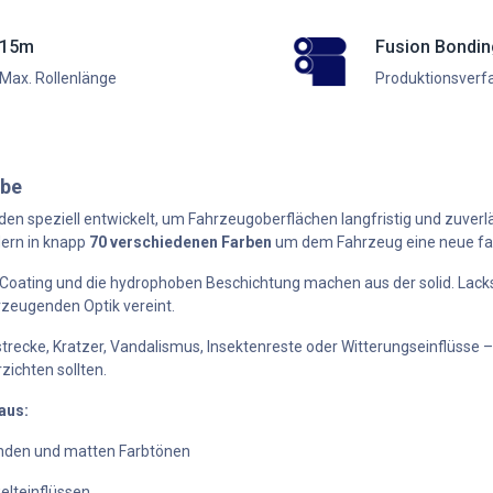
15m
Fusion Bondi
Max. Rollenlänge
Produktionsverf
rbe
en speziell entwickelt, um Fahrzeugoberflächen langfristig und zuverlä
dern in knapp
70 verschiedenen Farben
um dem Fahrzeug eine neue farb
-Coating und die hydrophoben Beschichtung machen aus der solid. Lacks
zeugenden Optik vereint.
recke, Kratzer, Vandalismus, Insektenreste oder Witterungseinflüsse – 
rzichten sollten.
aus:
nden und matten Farbtönen
elteinflüssen